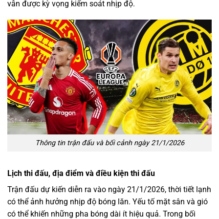
vẫn được kỳ vọng kiểm soát nhịp độ.
Thông tin trận đấu và bối cảnh ngày 21/1/2026
Lịch thi đấu, địa điểm và điều kiện thi đấu
Trận đấu dự kiến diễn ra vào ngày 21/1/2026, thời tiết lạnh
có thể ảnh hưởng nhịp độ bóng lăn. Yếu tố mặt sân và gió
có thể khiến những pha bóng dài ít hiệu quả. Trong bối