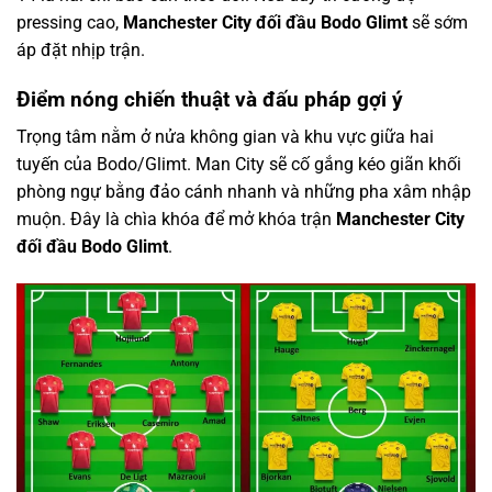
pressing cao,
Manchester City đối đầu Bodo Glimt
sẽ sớm
áp đặt nhịp trận.
Điểm nóng chiến thuật và đấu pháp gợi ý
Trọng tâm nằm ở nửa không gian và khu vực giữa hai
tuyến của Bodo/Glimt. Man City sẽ cố gắng kéo giãn khối
phòng ngự bằng đảo cánh nhanh và những pha xâm nhập
muộn. Đây là chìa khóa để mở khóa trận
Manchester City
đối đầu Bodo Glimt
.