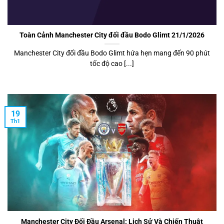
Toàn Cảnh Manchester City đối đầu Bodo Glimt 21/1/2026
Manchester City đối đầu Bodo Glimt hứa hẹn mang đến 90 phút
tốc độ cao [...]
19
Th1
Manchester City Đối Đầu Arsenal: Lịch Sử Và Chiến Thuật