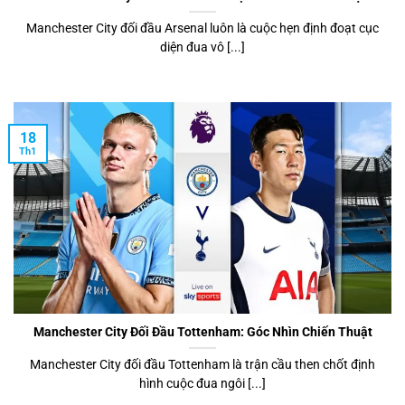
Manchester City đối đầu Arsenal luôn là cuộc hẹn định đoạt cục
diện đua vô [...]
18
Th1
Manchester City Đối Đầu Tottenham: Góc Nhìn Chiến Thuật
Manchester City đối đầu Tottenham là trận cầu then chốt định
hình cuộc đua ngôi [...]