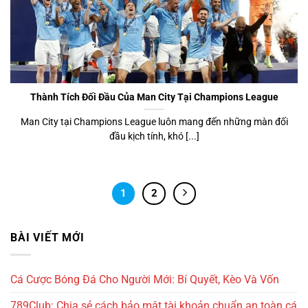
Thành Tích Đối Đầu Của Man City Tại Champions League
Man City tại Champions League luôn mang đến những màn đối
đầu kịch tính, khó [...]
1
2
BÀI VIẾT MỚI
Cá Cược Bóng Đá Cho Người Mới: Bí Quyết, Kèo Và Vốn
789Club: Chia sẻ cách bảo mật tài khoản chuẩn an toàn cá