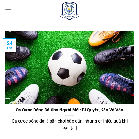
Bỏ
qua
nội
dung
24
Th3
Cá Cược Bóng Đá Cho Người Mới: Bí Quyết, Kèo Và Vốn
Cá cược bóng đá là sân chơi hấp dẫn, nhưng chỉ hiệu quả khi
bạn [...]